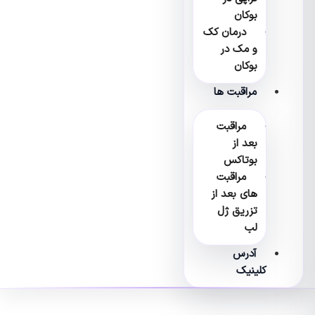
بوکان
درمان کک
و مک در
بوکان
مراقبت ها
مراقبت
بعد از
بوتاکس
مراقبت
های بعد از
تزریق ژل
لب
آدرس
کلینیک