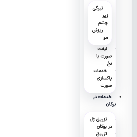
تیرگی
زیر
چشم
ریزش
مو
لیفت
صورت با
نخ
خدمات
پاکسازی
صورت
خدمات در
بوکان
تزریق ژل
در بوکان
تزریق