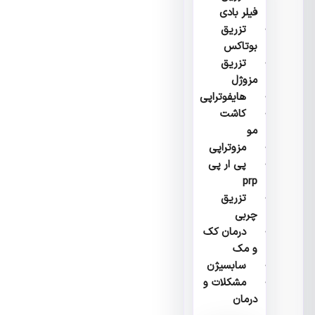
فیلر بادی
تزریق
بوتاکس
تزریق
مزوژل
هایفوتراپی
کاشت
مو
مزوتراپی
پی ار پی
prp
تزریق
چربی
درمان کک
و مک
سابسیژن
مشکلات و
درمان