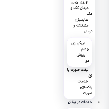
تزریق چربی
درمان کک و
مک
سابسیژن
مشکلات و
درمان
تیرگی زیر
چشم
ریزش
مو
لیفت صورت با
نخ
خدمات
پاکسازی
صورت
خدمات در بوکان