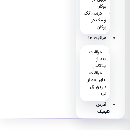
بوکان
درمان کک
و مک در
بوکان
مراقبت ها
مراقبت
بعد از
بوتاکس
مراقبت
های بعد از
تزریق ژل
لب
آدرس
کلینیک