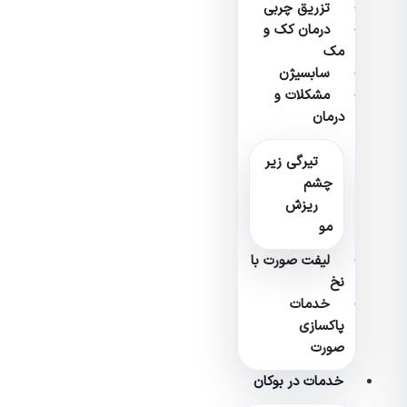
تزریق چربی
درمان کک و
مک
سابسیژن
مشکلات و
درمان
تیرگی زیر
چشم
ریزش
مو
لیفت صورت با
نخ
خدمات
پاکسازی
صورت
خدمات در بوکان