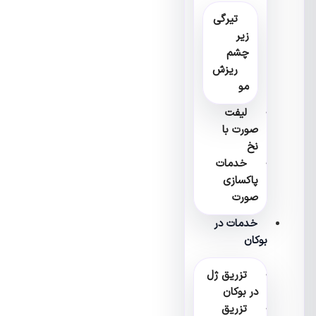
تیرگی
زیر
چشم
ریزش
مو
لیفت
صورت با
نخ
خدمات
پاکسازی
صورت
خدمات در
بوکان
تزریق ژل
در بوکان
تزریق