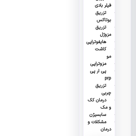
فیلر بادی
تزریق
بوتاکس
تزریق
مزوژل
هایفوتراپی
کاشت
مو
مزوتراپی
پی ار پی
prp
تزریق
چربی
درمان کک
و مک
سابسیژن
مشکلات و
درمان