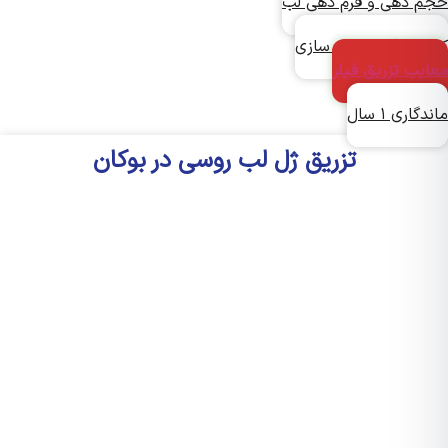
 دهی و فرم دهی لب
ورینگ و زاویه سازی
یب تزریق فیلر
اری ۱ سال
تزریق ژل لب روسی در بوکان