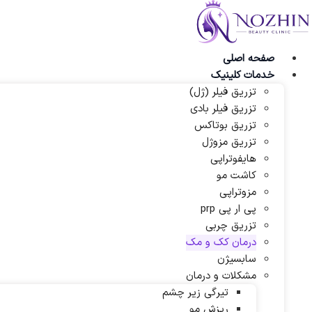
پرش
به
محتوا
صفحه اصلی
خدمات کلینیک
تزریق فیلر (ژل)
تزریق فیلر بادی
تزریق بوتاکس
تزریق مزوژل
هایفوتراپی
کاشت مو
مزوتراپی
پی ار پی prp
تزریق چربی
درمان کک و مک
سابسیژن
مشکلات و درمان
تیرگی زیر چشم
ریزش مو