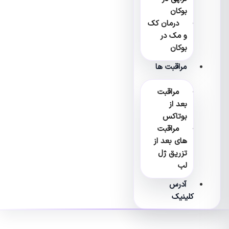
بوکان
درمان کک
و مک در
بوکان
مراقبت ها
مراقبت
بعد از
بوتاکس
مراقبت
های بعد از
تزریق ژل
لب
آدرس
کلینیک