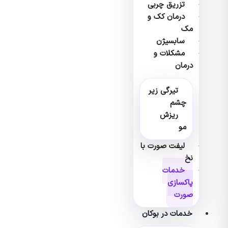
تزریق چربی
درمان کک و
مک
سابسیژن
مشکلات و
درمان
تیرگی زیر
چشم
ریزش
مو
لیفت صورت با
نخ
خدمات
پاکسازی
صورت
خدمات در بوکان