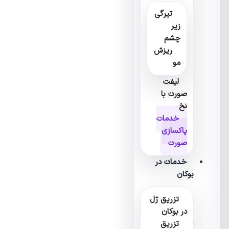
تیرگی
زیر
چشم
ریزش
مو
لیفت
صورت با
نخ
خدمات
پاکسازی
صورت
خدمات در
بوکان
تزریق ژل
در بوکان
تزریق