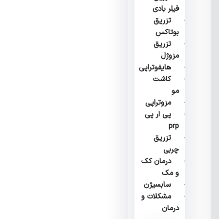
فیلر بادی
تزریق
بوتاکس
تزریق
مزوژل
هایفوتراپی
کاشت
مو
مزوتراپی
پی ار پی
prp
تزریق
چربی
درمان کک
و مک
سابسیژن
مشکلات و
درمان