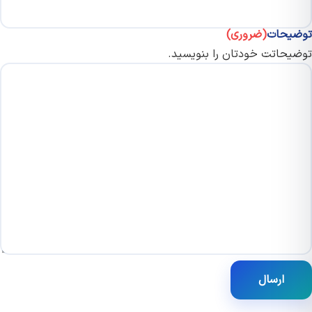
یحات
(ضروری)
یحاتت خودتان را بنویسید.