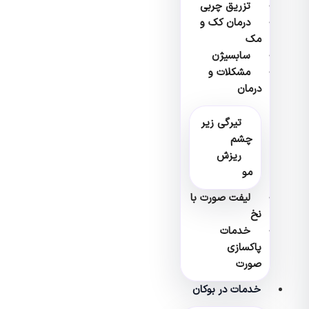
تزریق چربی
درمان کک و
مک
سابسیژن
مشکلات و
درمان
تیرگی زیر
چشم
ریزش
مو
لیفت صورت با
نخ
خدمات
پاکسازی
صورت
خدمات در بوکان