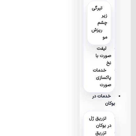
تیرگی
زیر
چشم
ریزش
مو
لیفت
صورت با
نخ
خدمات
پاکسازی
صورت
خدمات در
بوکان
تزریق ژل
در بوکان
تزریق