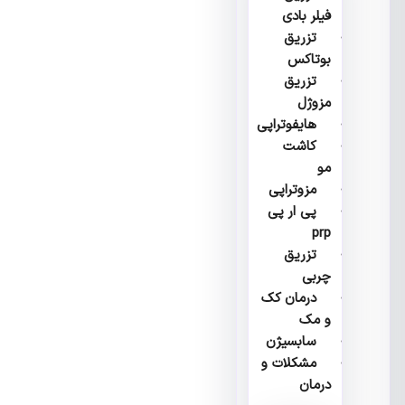
فیلر بادی
تزریق
بوتاکس
تزریق
مزوژل
هایفوتراپی
کاشت
مو
مزوتراپی
پی ار پی
prp
تزریق
چربی
درمان کک
و مک
سابسیژن
مشکلات و
درمان