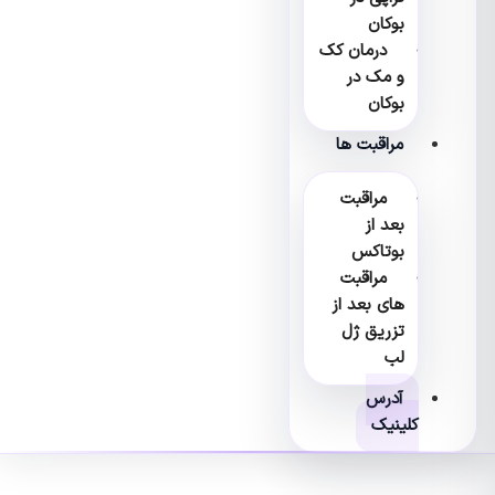
بوکان
درمان کک
و مک در
بوکان
مراقبت ها
مراقبت
بعد از
بوتاکس
مراقبت
های بعد از
تزریق ژل
لب
آدرس
کلینیک