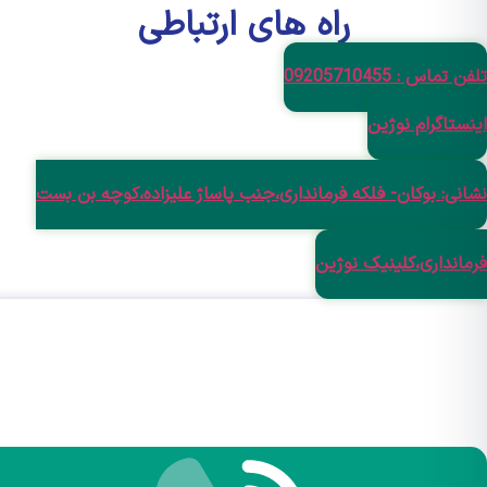
راه های ارتباطی
ماس : 09205710455
تاگرام نوژین
نی: بوکان- فلکه فرمانداری،جنب پاساژ علیزاده،کوچه بن بست
انداری،کلینیک نوژین