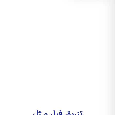
تزریق فیلر و ژل