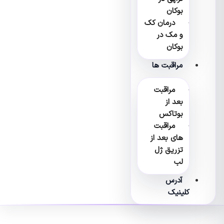
بوکان
درمان کک
و مک در
بوکان
مراقبت ها
مراقبت
بعد از
بوتاکس
مراقبت
های بعد از
تزریق ژل
لب
آدرس
کلینیک