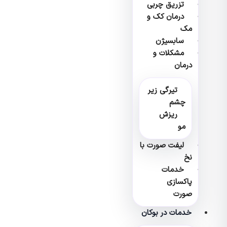
تزریق چربی
درمان کک و
مک
سابسیژن
مشکلات و
درمان
تیرگی زیر
چشم
ریزش
مو
لیفت صورت با
نخ
خدمات
پاکسازی
صورت
خدمات در بوکان