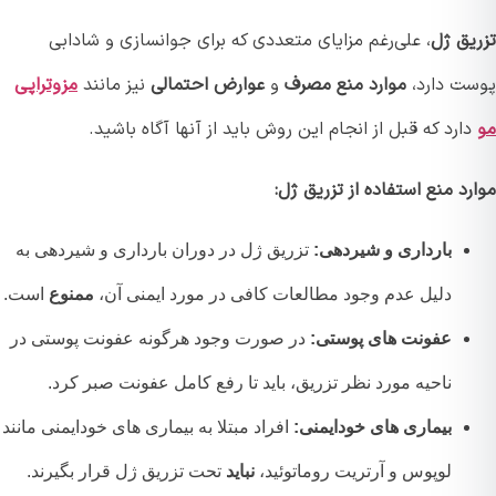
یق ژل
، علی‌رغم مزایای متعددی که برای جوانسازی و شادابی
ت دارد،
موارد منع مصرف
و
عوارض احتمالی
نیز مانند
مزوتراپی
ارد که قبل از انجام این روش باید از آنها آگاه باشید.
د منع استفاده از تزریق ژل:
بارداری و شیردهی:
تزریق ژل در دوران بارداری و شیردهی به
دلیل عدم وجود مطالعات کافی در مورد ایمنی آن،
ممنوع
است.
عفونت های پوستی:
در صورت وجود هرگونه عفونت پوستی در
ناحیه مورد نظر تزریق، باید تا رفع کامل عفونت صبر کرد.
بیماری های خودایمنی:
افراد مبتلا به بیماری های خودایمنی مانند
لوپوس و آرتریت روماتوئید،
نباید
تحت تزریق ژل قرار بگیرند.