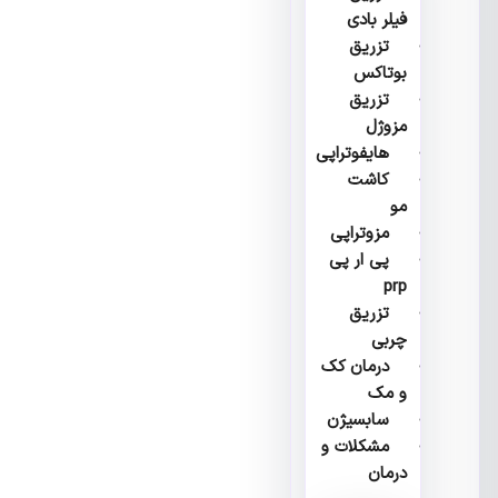
فیلر بادی
تزریق
بوتاکس
تزریق
مزوژل
هایفوتراپی
کاشت
مو
مزوتراپی
پی ار پی
prp
تزریق
چربی
درمان کک
و مک
سابسیژن
مشکلات و
درمان