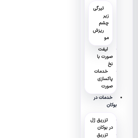
تیرگی
زیر
چشم
ریزش
مو
لیفت
صورت با
نخ
خدمات
پاکسازی
صورت
خدمات در
بوکان
تزریق ژل
در بوکان
تزریق