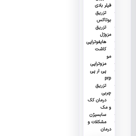
فیلر بادی
تزریق
بوتاکس
تزریق
مزوژل
هایفوتراپی
کاشت
مو
مزوتراپی
پی ار پی
prp
تزریق
چربی
درمان کک
و مک
سابسیژن
مشکلات و
درمان