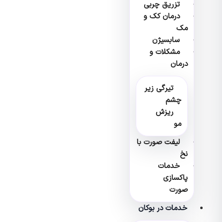
تزریق چربی
درمان کک و
مک
سابسیژن
مشکلات و
درمان
تیرگی زیر
چشم
ریزش
مو
لیفت صورت با
نخ
خدمات
پاکسازی
صورت
خدمات در بوکان