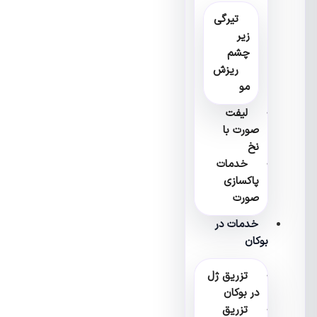
تیرگی
زیر
چشم
ریزش
مو
لیفت
صورت با
نخ
خدمات
پاکسازی
صورت
خدمات در
بوکان
تزریق ژل
در بوکان
تزریق