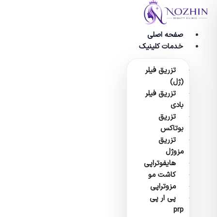
پرش
به
محتوا
صفحه اصلی
خدمات کلینیک
تزریق فیلر
(ژل)
تزریق فیلر
بادی
تزریق
بوتاکس
تزریق
مزوژل
هایفوتراپی
کاشت مو
مزوتراپی
پی ار پی
prp