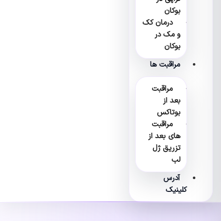
بوکان
درمان کک
و مک در
بوکان
مراقبت ها
مراقبت
بعد از
بوتاکس
مراقبت
های بعد از
تزریق ژل
لب
آدرس
کلینیک