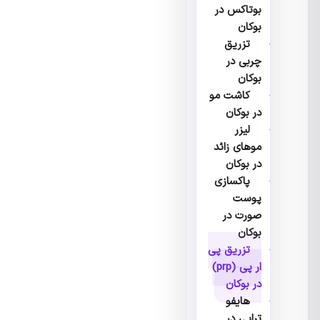
بوتاکس در
بوکان
تزریق
چربی در
بوکان
کاشت مو
در بوکان
لیزر
موهای زائد
در بوکان
پاکسازی
پوست
صورت در
بوکان
تزریق پی
ار پی (prp)
در بوکان
هایفو
تراپی در