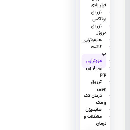
فیلر بادی
تزریق
بوتاکس
تزریق
مزوژل
هایفوتراپی
کاشت
مو
مزوتراپی
پی ار پی
prp
تزریق
چربی
درمان کک
و مک
سابسیژن
مشکلات و
درمان