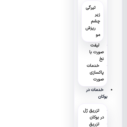
تیرگی
زیر
چشم
ریزش
مو
لیفت
صورت با
نخ
خدمات
پاکسازی
صورت
خدمات در
بوکان
تزریق ژل
در بوکان
تزریق