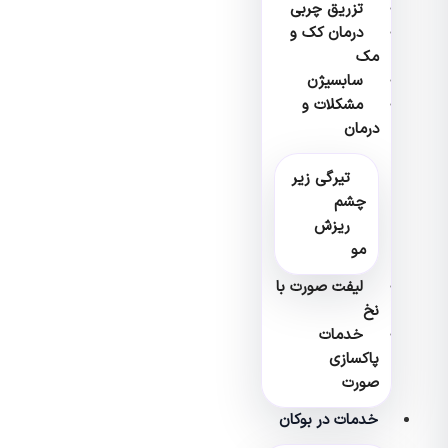
تزریق چربی
درمان کک و
مک
سابسیژن
مشکلات و
درمان
تیرگی زیر
چشم
ریزش
مو
لیفت صورت با
نخ
خدمات
پاکسازی
صورت
خدمات در بوکان