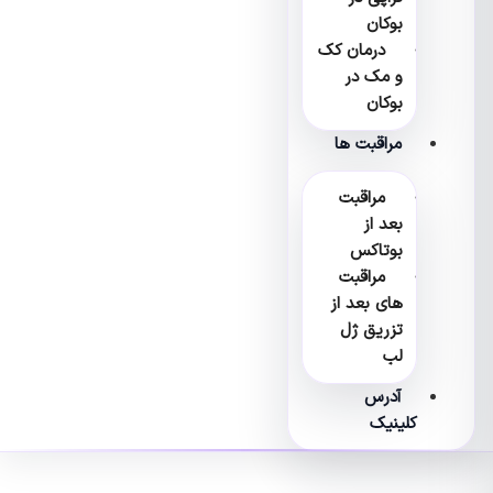
بوکان
درمان کک
و مک در
بوکان
مراقبت ها
مراقبت
بعد از
بوتاکس
مراقبت
های بعد از
تزریق ژل
لب
آدرس
کلینیک