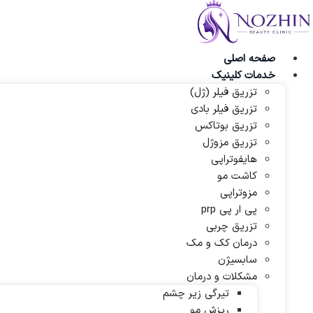
پرش
به
محتوا
صفحه اصلی
خدمات کلینیک
تزریق فیلر (ژل)
تزریق فیلر بادی
تزریق بوتاکس
تزریق مزوژل
هایفوتراپی
کاشت مو
مزوتراپی
پی ار پی prp
تزریق چربی
درمان کک و مک
سابسیژن
مشکلات و درمان
تیرگی زیر چشم
ریزش مو