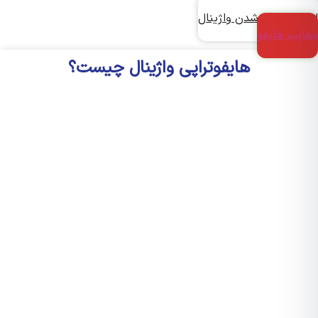
ت و تنگ شدن واژینال
یب هایفو
هایفوتراپی واژینال چیست؟