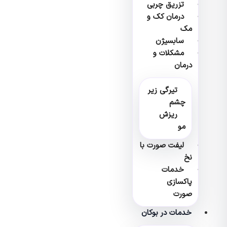
تزریق چربی
درمان کک و
مک
سابسیژن
مشکلات و
درمان
تیرگی زیر
چشم
ریزش
مو
لیفت صورت با
نخ
خدمات
پاکسازی
صورت
خدمات در بوکان