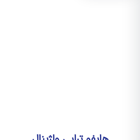
هایفو تراپی واژینال