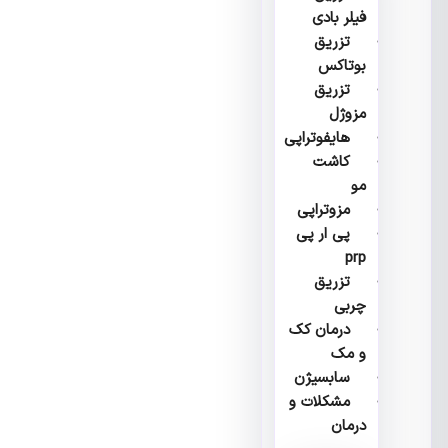
فیلر بادی
تزریق
بوتاکس
تزریق
مزوژل
هایفوتراپی
کاشت
مو
مزوتراپی
پی ار پی
prp
تزریق
چربی
درمان کک
و مک
سابسیژن
مشکلات و
درمان