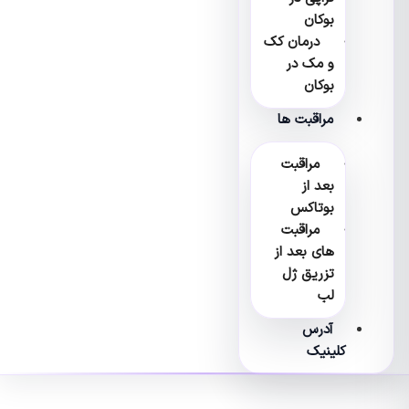
بوکان
درمان کک
و مک در
بوکان
مراقبت ها
مراقبت
بعد از
بوتاکس
مراقبت
های بعد از
تزریق ژل
لب
آدرس
کلینیک