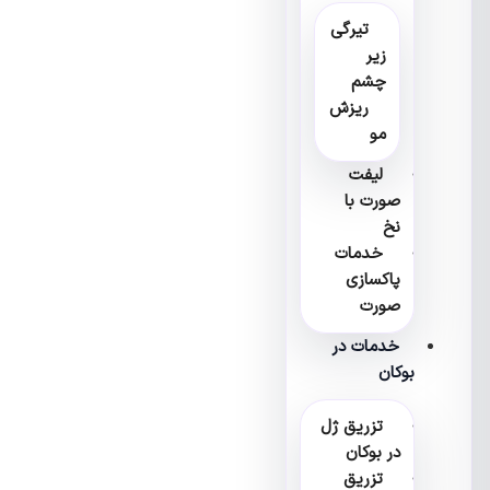
تیرگی
زیر
چشم
ریزش
مو
لیفت
صورت با
نخ
خدمات
پاکسازی
صورت
خدمات در
بوکان
تزریق ژل
در بوکان
تزریق