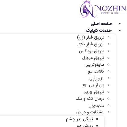
پرش
به
محتوا
صفحه اصلی
خدمات کلینیک
تزریق فیلر (ژل)
تزریق فیلر بادی
تزریق بوتاکس
تزریق مزوژل
هایفوتراپی
کاشت مو
مزوتراپی
پی ار پی prp
تزریق چربی
درمان کک و مک
سابسیژن
مشکلات و درمان
تیرگی زیر چشم
ریزش مو