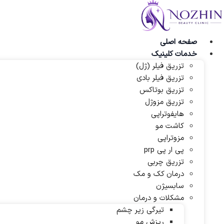
پرش
به
محتوا
صفحه اصلی
خدمات کلینیک
تزریق فیلر (ژل)
تزریق فیلر بادی
تزریق بوتاکس
تزریق مزوژل
هایفوتراپی
کاشت مو
مزوتراپی
پی ار پی prp
تزریق چربی
درمان کک و مک
سابسیژن
مشکلات و درمان
تیرگی زیر چشم
ریزش مو