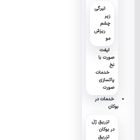
تیرگی
زیر
چشم
ریزش
مو
لیفت
صورت با
نخ
خدمات
پاکسازی
صورت
خدمات در
بوکان
تزریق ژل
در بوکان
تزریق