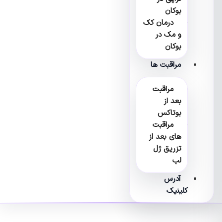
بوکان
درمان کک
و مک در
بوکان
مراقبت ها
مراقبت
بعد از
بوتاکس
مراقبت
های بعد از
تزریق ژل
لب
آدرس
کلینیک