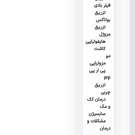
فیلر بادی
تزریق
بوتاکس
تزریق
مزوژل
هایفوتراپی
کاشت
مو
مزوتراپی
پی ار پی
prp
تزریق
چربی
درمان کک
و مک
سابسیژن
مشکلات و
درمان