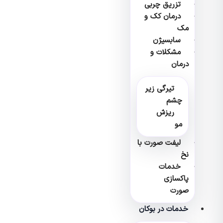
تزریق چربی
درمان کک و
مک
سابسیژن
مشکلات و
درمان
تیرگی زیر
چشم
ریزش
مو
لیفت صورت با
نخ
خدمات
پاکسازی
صورت
خدمات در بوکان