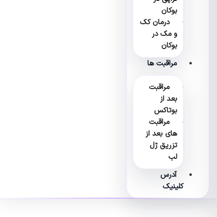
بوکان
درمان کک
و مک در
بوکان
مراقبت ها
مراقبت
بعد از
بوتاکس
مراقبت
های بعد از
تزریق ژل
لب
آدرس
کلینیک