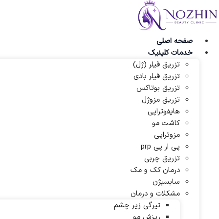
پرش
به
محتوا
صفحه اصلی
خدمات کلینیک
تزریق فیلر (ژل)
تزریق فیلر بادی
تزریق بوتاکس
تزریق مزوژل
هایفوتراپی
کاشت مو
مزوتراپی
پی ار پی prp
تزریق چربی
درمان کک و مک
سابسیژن
مشکلات و درمان
تیرگی زیر چشم
ریزش مو