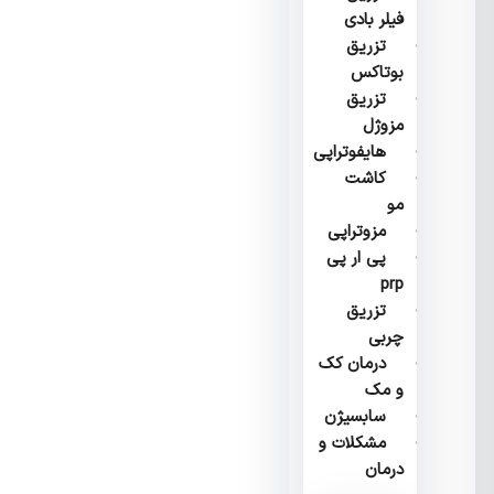
فیلر بادی
تزریق
بوتاکس
تزریق
مزوژل
هایفوتراپی
کاشت
مو
مزوتراپی
پی ار پی
prp
تزریق
چربی
درمان کک
و مک
سابسیژن
مشکلات و
درمان