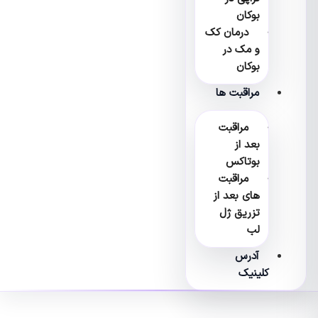
بوکان
درمان کک
و مک در
بوکان
مراقبت ها
مراقبت
بعد از
بوتاکس
مراقبت
های بعد از
تزریق ژل
لب
آدرس
کلینیک