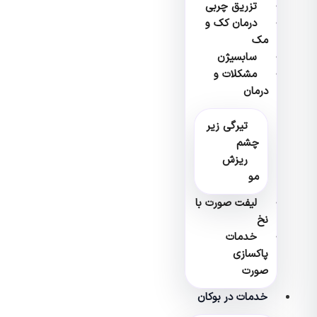
تزریق چربی
درمان کک و
مک
سابسیژن
مشکلات و
درمان
تیرگی زیر
چشم
ریزش
مو
لیفت صورت با
نخ
خدمات
پاکسازی
صورت
خدمات در بوکان