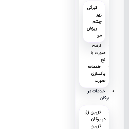
تیرگی
زیر
چشم
ریزش
مو
لیفت
صورت با
نخ
خدمات
پاکسازی
صورت
خدمات در
بوکان
تزریق ژل
در بوکان
تزریق