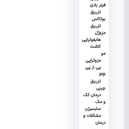
فیلر بادی
تزریق
بوتاکس
تزریق
مزوژل
هایفوتراپی
کاشت
مو
مزوتراپی
پی ار پی
prp
تزریق
چربی
درمان کک
و مک
سابسیژن
مشکلات و
درمان