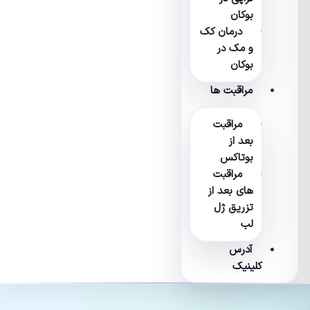
بوکان
درمان کک
و مک در
بوکان
مراقبت ها
مراقبت
بعد از
بوتاکس
مراقبت
های بعد از
تزریق ژل
لب
آدرس
کلینیک