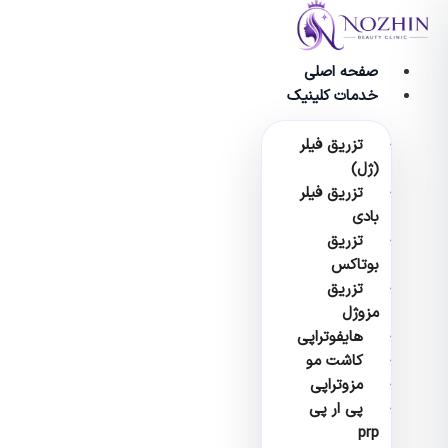
پرش
به
محتوا
صفحه اصلی
خدمات کلینیک
تزریق فیلر
(ژل)
تزریق فیلر
بادی
تزریق
بوتاکس
تزریق
مزوژل
هایفوتراپی
کاشت مو
مزوتراپی
پی ار پی
prp