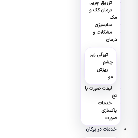
تزریق چربی
درمان کک و
مک
سابسیژن
مشکلات و
درمان
تیرگی زیر
چشم
ریزش
مو
لیفت صورت با
نخ
خدمات
پاکسازی
صورت
خدمات در بوکان