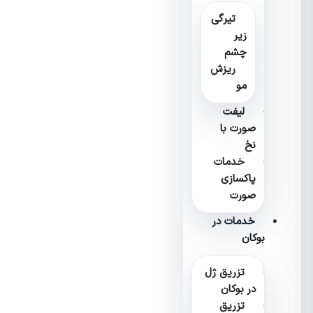
تیرگی
زیر
چشم
ریزش
مو
لیفت
صورت با
نخ
خدمات
پاکسازی
صورت
خدمات در
بوکان
تزریق ژل
در بوکان
تزریق