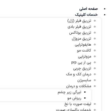
پرش
به
صفحه اصلی
محتوا
خدمات کلینیک
تزریق فیلر (ژل)
تزریق فیلر بادی
تزریق بوتاکس
تزریق مزوژل
هایفوتراپی
کاشت مو
مزوتراپی
پی ار پی prp
تزریق چربی
درمان کک و مک
سابسیژن
مشکلات و درمان
تیرگی زیر چشم
ریزش مو
لیفت صورت با نخ
خدمات پاکسازی صورت