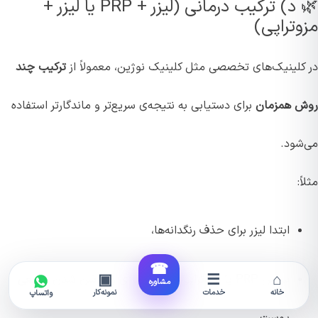
🌿 د) ترکیب درمانی (لیزر + PRP یا لیزر +
مزوتراپی)
در کلینیک‌های تخصصی مثل کلینیک نوژین، معمولاً از
ترکیب چند
روش همزمان
برای دستیابی به نتیجه‌ی سریع‌تر و ماندگارتر استفاده
می‌شود.
مثلاً:
ابتدا لیزر برای حذف رنگدانه‌ها،
☎
▣
☰
⌂
سپس PRP یا مزوتراپی برای بازسازی و روشن شدن طبیعی
مشاوره
خانه
خدمات
نمونه‌کار
واتساپ
پوست.