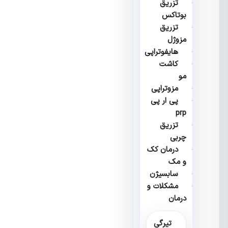
تزریق
بوتاکس
تزریق
مزوژل
هایفوتراپی
کاشت
مو
مزوتراپی
پی ار پی
prp
تزریق
چربی
درمان کک
و مک
سابسیژن
مشکلات و
درمان
تیرگی