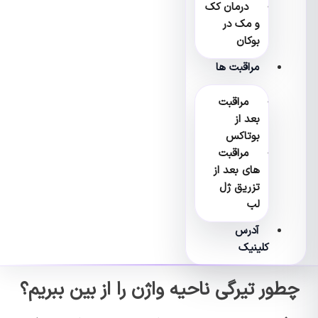
درمان کک
و مک در
بوکان
مراقبت ها
مراقبت
بعد از
بوتاکس
مراقبت
های بعد از
تزریق ژل
لب
آدرس
کلینیک
چطور تیرگی ناحیه واژن را از بین ببریم؟