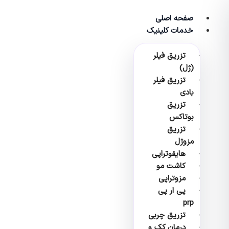
پرش
به
صفحه اصلی
محتوا
خدمات کلینیک
تزریق فیلر
(ژل)
تزریق فیلر
بادی
تزریق
بوتاکس
تزریق
مزوژل
هایفوتراپی
کاشت مو
مزوتراپی
پی ار پی
prp
تزریق چربی
درمان کک و