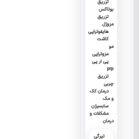
تزریق
بوتاکس
تزریق
مزوژل
هایفوتراپی
کاشت
مو
مزوتراپی
پی ار پی
prp
تزریق
چربی
درمان کک
و مک
سابسیژن
مشکلات و
درمان
تیرگی