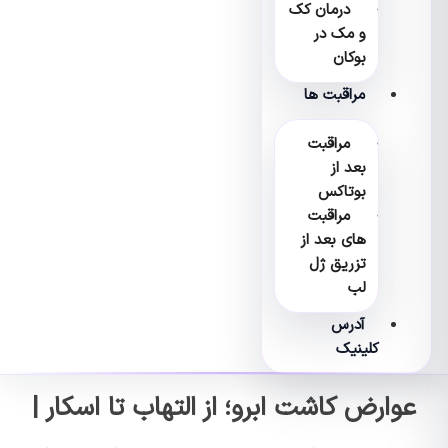
درمان کک
و مک در
بوکان
مراقبت ها
مراقبت
بعد از
بوتاکس
مراقبت
های بعد از
تزریق ژل
لب
آدرس
کلینیک
عوارض کاشت ابرو؛ از التهاب تا اسکار |