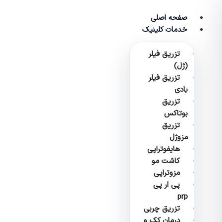
پرش
به
صفحه اصلی
محتوا
خدمات کلینیک
تزریق فیلر
(ژل)
تزریق فیلر
بادی
تزریق
بوتاکس
تزریق
مزوژل
هایفوتراپی
کاشت مو
مزوتراپی
پی ار پی
prp
تزریق چربی
درمان کک و