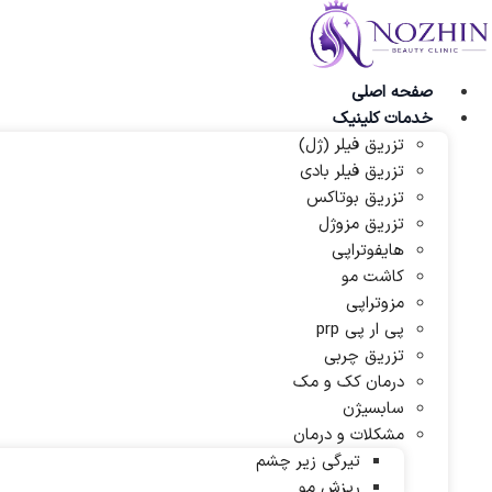
پرش
به
محتوا
صفحه اصلی
خدمات کلینیک
تزریق فیلر (ژل)
تزریق فیلر بادی
تزریق بوتاکس
تزریق مزوژل
هایفوتراپی
کاشت مو
مزوتراپی
پی ار پی prp
تزریق چربی
درمان کک و مک
سابسیژن
مشکلات و درمان
تیرگی زیر چشم
ریزش مو