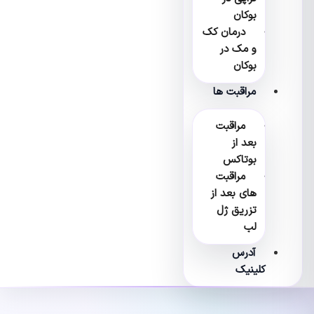
بوکان
درمان کک
و مک در
بوکان
مراقبت ها
مراقبت
بعد از
بوتاکس
مراقبت
های بعد از
تزریق ژل
لب
آدرس
کلینیک