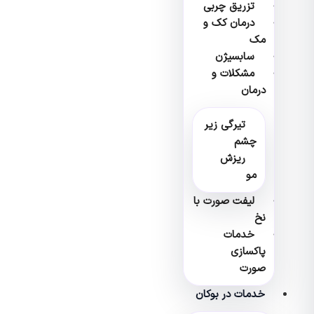
تزریق چربی
درمان کک و
مک
سابسیژن
مشکلات و
درمان
تیرگی زیر
چشم
ریزش
مو
لیفت صورت با
نخ
خدمات
پاکسازی
صورت
خدمات در بوکان