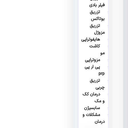
فیلر بادی
تزریق
بوتاکس
تزریق
مزوژل
هایفوتراپی
کاشت
مو
مزوتراپی
پی ار پی
prp
تزریق
چربی
درمان کک
و مک
سابسیژن
مشکلات و
درمان