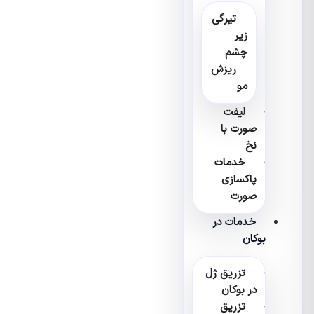
تیرگی
زیر
چشم
ریزش
مو
لیفت
صورت با
نخ
خدمات
پاکسازی
صورت
خدمات در
بوکان
تزریق ژل
در بوکان
تزریق