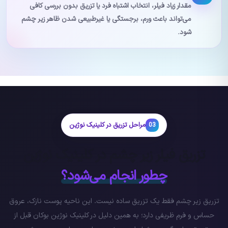
مقدار زیاد فیلر، انتخاب اشتباه فرد یا تزریق بدون بررسی کافی
می‌تواند باعث ورم، برجستگی یا غیرطبیعی شدن ظاهر زیر چشم
شود.
مراحل تزریق در کلینیک نوژین
03
تزریق فیلر زیر چشم در کلینیک نوژین
چطور انجام می‌شود؟
تزریق زیر چشم فقط یک تزریق ساده نیست. این ناحیه پوست نازک، عروق
حساس و فرم ظریفی دارد؛ به همین دلیل در کلینیک نوژین بوکان قبل از