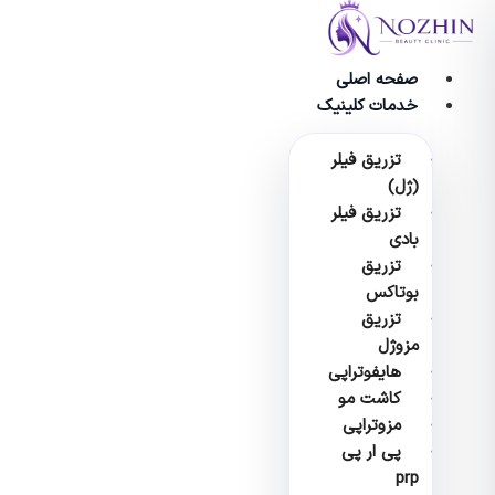
پرش
به
محتوا
صفحه اصلی
خدمات کلینیک
تزریق فیلر
(ژل)
تزریق فیلر
بادی
تزریق
بوتاکس
تزریق
مزوژل
هایفوتراپی
کاشت مو
مزوتراپی
پی ار پی
prp