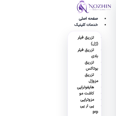
پرش
به
محتوا
صفحه اصلی
خدمات کلینیک
تزریق فیلر
(ژل)
تزریق فیلر
بادی
تزریق
بوتاکس
تزریق
مزوژل
هایفوتراپی
کاشت مو
مزوتراپی
پی ار پی
prp