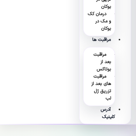
بوکان
درمان کک
و مک در
بوکان
مراقبت ها
مراقبت
بعد از
بوتاکس
مراقبت
های بعد از
تزریق ژل
لب
آدرس
کلینیک