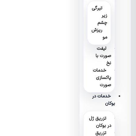
تیرگی
زیر
چشم
ریزش
مو
لیفت
صورت با
نخ
خدمات
پاکسازی
صورت
خدمات در
بوکان
تزریق ژل
در بوکان
تزریق