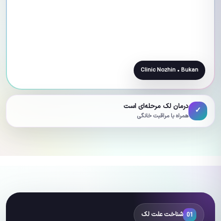
Clinic Nozhin • Bukan
درمان لک مرحله‌ای است
✓
همراه با مراقبت خانگی
شناخت علت لک
01