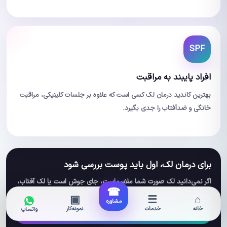
SPF
افراد پایبند به مراقبت
بهترین کاندید درمان لک کسی است که علاوه بر جلسات کلینیکی، مراقبت
خانگی و ضدآفتاب را جدی بگیرد.
برای درمان لک، اول باید پوست بررسی شود
اگر نمی‌دانید لک صورت شما ملاسماست، جای جوش است یا لک آفتاب،
☎
بهتر است قبل از شروع درمان مشاوره بگیرید.
▣
☰
⌂
مشاوره
خانه
خدمات
نمونه‌کار
واتساپ
تماس با کلینیک نوژین