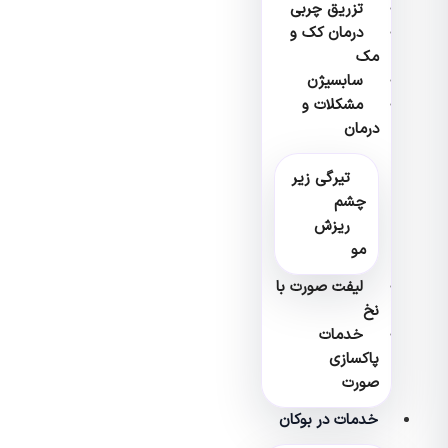
تزریق چربی
درمان کک و
مک
سابسیژن
مشکلات و
درمان
تیرگی زیر
چشم
ریزش
مو
لیفت صورت با
نخ
خدمات
پاکسازی
صورت
خدمات در بوکان