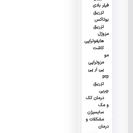
فیلر بادی
تزریق
بوتاکس
تزریق
مزوژل
هایفوتراپی
کاشت
مو
مزوتراپی
پی ار پی
prp
تزریق
چربی
درمان کک
و مک
سابسیژن
مشکلات و
درمان