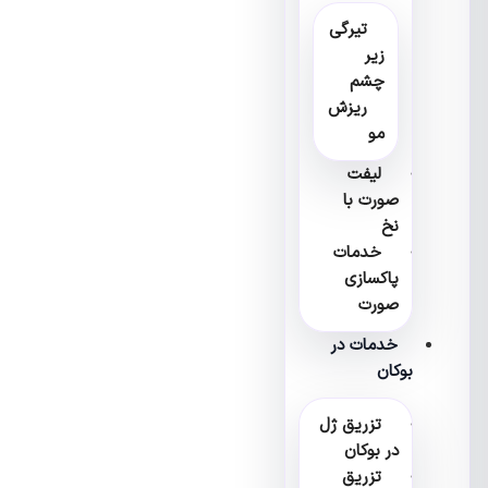
تیرگی
زیر
چشم
ریزش
مو
لیفت
صورت با
نخ
خدمات
پاکسازی
صورت
خدمات در
بوکان
تزریق ژل
در بوکان
تزریق