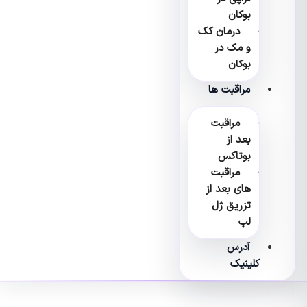
بوکان
درمان کک
و مک در
بوکان
مراقبت ها
مراقبت
بعد از
بوتاکس
مراقبت
های بعد از
تزریق ژل
لب
آدرس
کلینیک