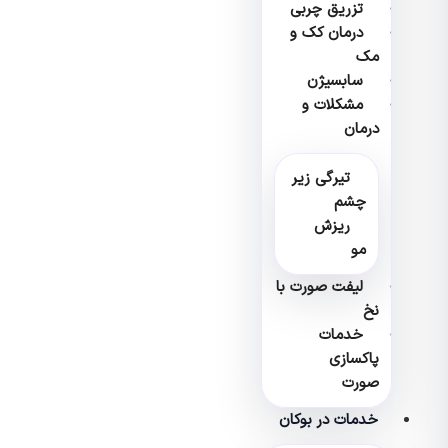
تزریق چربی
درمان کک و
مک
سابسیژن
مشکلات و
درمان
تیرگی زیر
چشم
ریزش
مو
لیفت صورت با
نخ
خدمات
پاکسازی
صورت
خدمات در بوکان