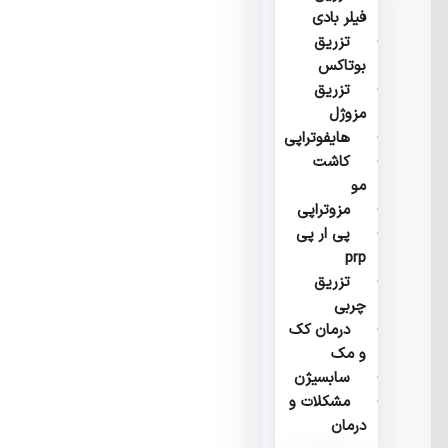
فیلر بادی
تزریق
بوتاکس
تزریق
مزوژل
هایفوتراپی
کاشت
مو
مزوتراپی
پی ار پی
prp
تزریق
چربی
درمان کک
و مک
سابسیژن
مشکلات و
درمان