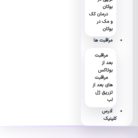
بوکان
درمان کک
و مک در
بوکان
مراقبت ها
مراقبت
بعد از
بوتاکس
مراقبت
های بعد از
تزریق ژل
لب
آدرس
کلینیک