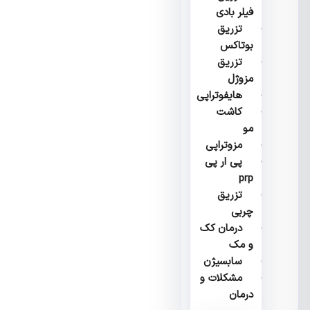
فیلر بادی
تزریق
بوتاکس
تزریق
مزوژل
هایفوتراپی
کاشت
مو
مزوتراپی
پی ار پی
prp
تزریق
چربی
درمان کک
و مک
سابسیژن
مشکلات و
درمان