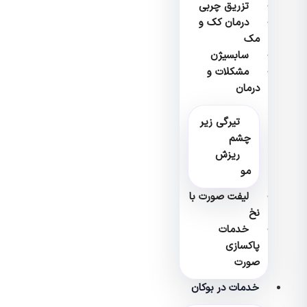
تزریق چربی
درمان کک و
مک
سابسیژن
مشکلات و
درمان
تیرگی زیر
چشم
ریزش
مو
لیفت صورت با
نخ
خدمات
پاکسازی
صورت
خدمات در بوکان