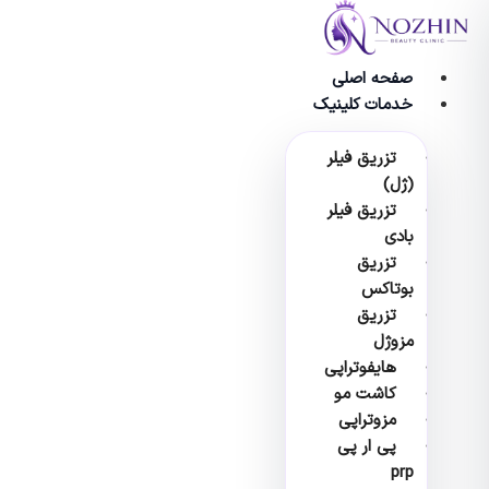
پرش
به
محتوا
صفحه اصلی
خدمات کلینیک
تزریق فیلر
(ژل)
تزریق فیلر
بادی
تزریق
بوتاکس
تزریق
مزوژل
هایفوتراپی
کاشت مو
مزوتراپی
پی ار پی
prp