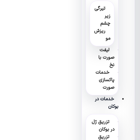
تیرگی
زیر
چشم
ریزش
مو
لیفت
صورت با
نخ
خدمات
پاکسازی
صورت
خدمات در
بوکان
تزریق ژل
در بوکان
تزریق