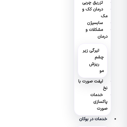
تزریق چربی
درمان کک و
مک
سابسیژن
مشکلات و
درمان
تیرگی زیر
چشم
ریزش
مو
لیفت صورت با
نخ
خدمات
پاکسازی
صورت
خدمات در بوکان