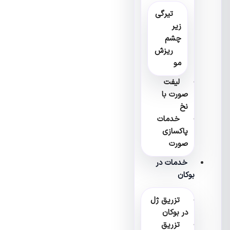
تیرگی
زیر
چشم
ریزش
مو
لیفت
صورت با
نخ
خدمات
پاکسازی
صورت
خدمات در
بوکان
تزریق ژل
در بوکان
تزریق