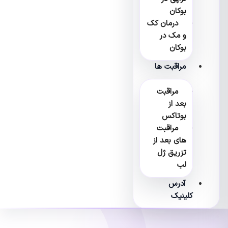
بوکان
درمان کک
و مک در
بوکان
مراقبت ها
مراقبت
بعد از
بوتاکس
مراقبت
های بعد از
تزریق ژل
لب
آدرس
کلینیک