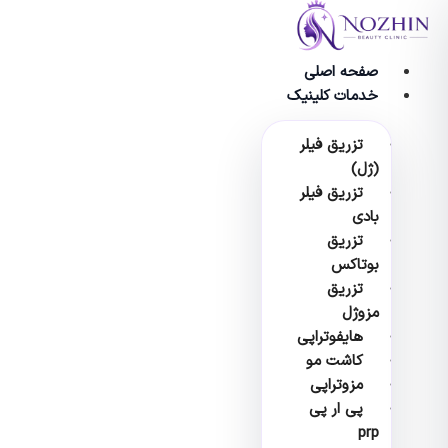
پرش
به
محتوا
صفحه اصلی
خدمات کلینیک
تزریق فیلر
(ژل)
تزریق فیلر
بادی
تزریق
بوتاکس
تزریق
مزوژل
هایفوتراپی
کاشت مو
مزوتراپی
پی ار پی
prp