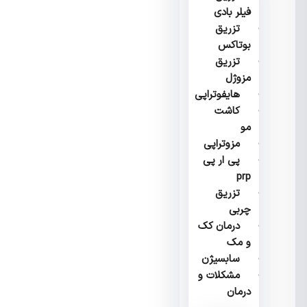
فیلر بادی
تزریق
بوتاکس
تزریق
مزوژل
هایفوتراپی
کاشت
مو
مزوتراپی
پی ار پی
prp
تزریق
چربی
درمان کک
و مک
سابسیژن
مشکلات و
درمان