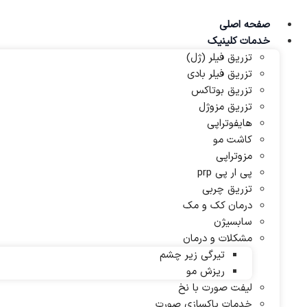
پرش
به
صفحه اصلی
محتوا
خدمات کلینیک
تزریق فیلر (ژل)
تزریق فیلر بادی
تزریق بوتاکس
تزریق مزوژل
هایفوتراپی
کاشت مو
مزوتراپی
پی ار پی prp
تزریق چربی
درمان کک و مک
سابسیژن
مشکلات و درمان
تیرگی زیر چشم
ریزش مو
لیفت صورت با نخ
خدمات پاکسازی صورت