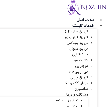
پرش
به
محتوا
صفحه اصلی
خدمات کلینیک
تزریق فیلر (ژل)
تزریق فیلر بادی
تزریق بوتاکس
تزریق مزوژل
هایفوتراپی
کاشت مو
مزوتراپی
پی ار پی prp
تزریق چربی
درمان کک و مک
سابسیژن
مشکلات و درمان
تیرگی زیر چشم
ریزش مو