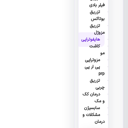
فیلر بادی
تزریق
بوتاکس
تزریق
مزوژل
هایفوتراپی
کاشت
مو
مزوتراپی
پی ار پی
prp
تزریق
چربی
درمان کک
و مک
سابسیژن
مشکلات و
درمان