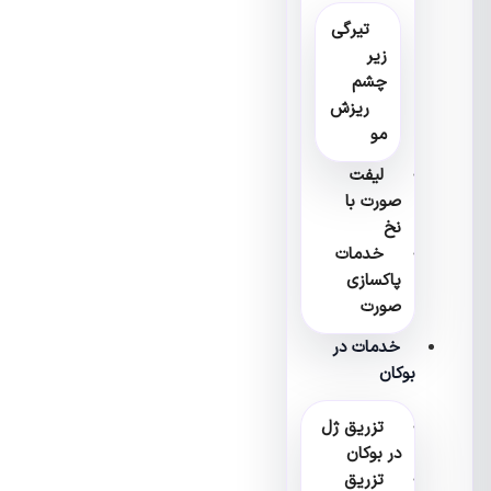
تیرگی
زیر
چشم
ریزش
مو
لیفت
صورت با
نخ
خدمات
پاکسازی
صورت
خدمات در
بوکان
تزریق ژل
در بوکان
تزریق