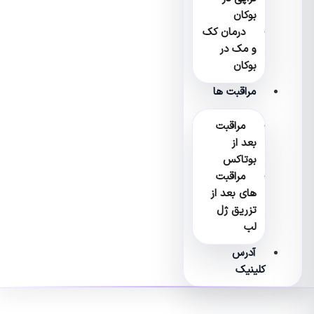
بوکان
درمان کک
و مک در
بوکان
مراقبت ها
مراقبت
بعد از
بوتاکس
مراقبت
های بعد از
تزریق ژل
لب
آدرس
کلینیک