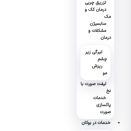
تزریق چربی
درمان کک و
مک
سابسیژن
مشکلات و
درمان
تیرگی زیر
چشم
ریزش
مو
لیفت صورت با
نخ
خدمات
پاکسازی
صورت
خدمات در بوکان