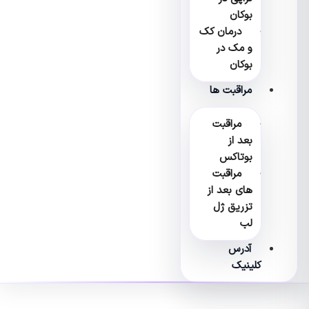
بوکان
درمان کک
و مک در
بوکان
مراقبت ها
مراقبت
بعد از
بوتاکس
مراقبت
های بعد از
تزریق ژل
لب
آدرس
کلینیک