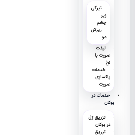
تیرگی
زیر
چشم
ریزش
مو
لیفت
صورت با
نخ
خدمات
پاکسازی
صورت
خدمات در
بوکان
تزریق ژل
در بوکان
تزریق