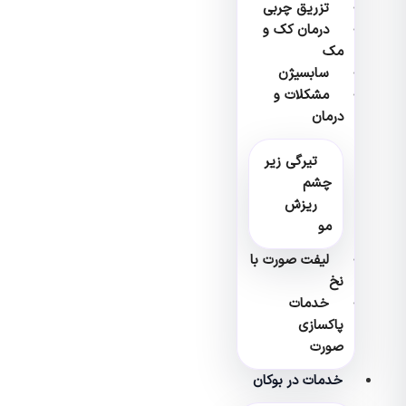
تزریق چربی
درمان کک و
مک
سابسیژن
مشکلات و
درمان
تیرگی زیر
چشم
ریزش
مو
لیفت صورت با
نخ
خدمات
پاکسازی
صورت
خدمات در بوکان