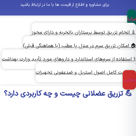
برای مشاوره و اطلاع از قیمت ها با ما در ارتباط باشید
ا
انجام تزریق توسط پرستاران باتجربه و دارای مجوز
امکان تزریق سرم در منزل یا مطب (با هماهنگی قبلی)
ستفاده از سرم‌های استاندارد و داروهای مورد تأیید وزارت بهداشت
رعایت کامل اصول استریل و ضدعفونی تجهیزات
یب
 تزریق عضلانی چیست و چه کاربردی دارد؟