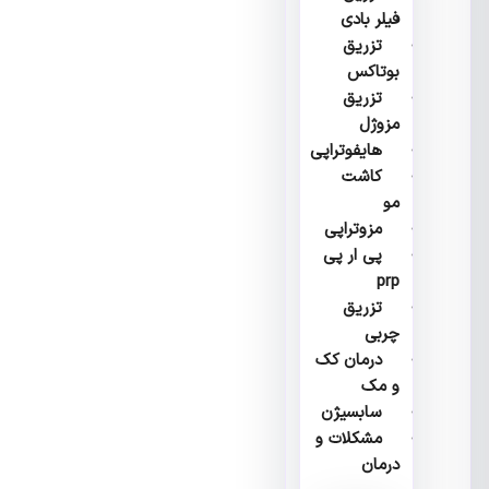
فیلر بادی
تزریق
بوتاکس
تزریق
مزوژل
هایفوتراپی
کاشت
مو
مزوتراپی
پی ار پی
prp
تزریق
چربی
درمان کک
و مک
سابسیژن
مشکلات و
درمان