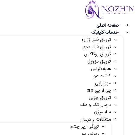
پرش
به
محتوا
صفحه اصلی
خدمات کلینیک
تزریق فیلر (ژل)
تزریق فیلر بادی
تزریق بوتاکس
تزریق مزوژل
هایفوتراپی
کاشت مو
مزوتراپی
پی ار پی prp
تزریق چربی
درمان کک و مک
سابسیژن
مشکلات و درمان
تیرگی زیر چشم
ریزش مو