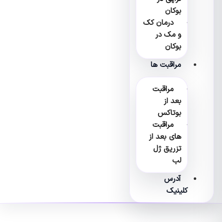
بوکان
درمان کک
و مک در
بوکان
مراقبت ها
مراقبت
بعد از
بوتاکس
مراقبت
های بعد از
تزریق ژل
لب
آدرس
کلینیک