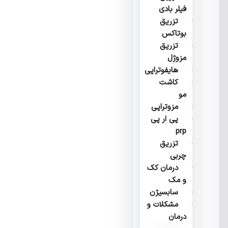
فیلر بادی
تزریق
بوتاکس
تزریق
مزوژل
هایفوتراپی
کاشت
مو
مزوتراپی
پی ار پی
prp
تزریق
چربی
درمان کک
و مک
سابسیژن
مشکلات و
درمان