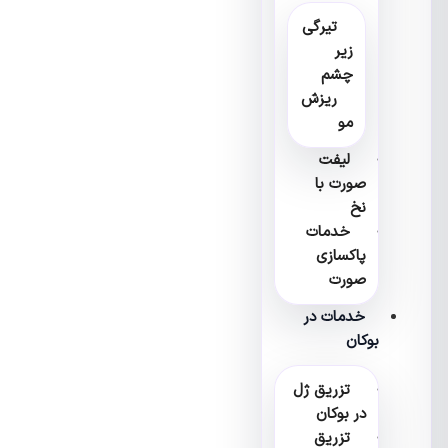
تیرگی
زیر
چشم
ریزش
مو
لیفت
صورت با
نخ
خدمات
پاکسازی
صورت
خدمات در
بوکان
تزریق ژل
در بوکان
تزریق