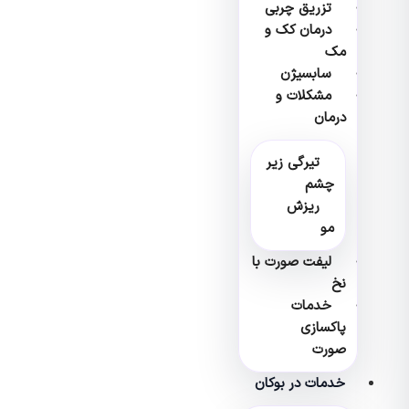
تزریق چربی
درمان کک و
مک
سابسیژن
مشکلات و
درمان
تیرگی زیر
چشم
ریزش
مو
لیفت صورت با
نخ
خدمات
پاکسازی
صورت
خدمات در بوکان