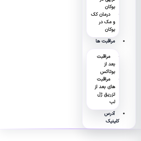
بوکان
درمان کک
و مک در
بوکان
مراقبت ها
مراقبت
بعد از
بوتاکس
مراقبت
های بعد از
تزریق ژل
لب
آدرس
کلینیک