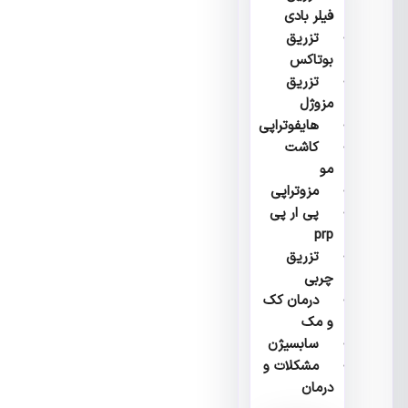
فیلر بادی
تزریق
بوتاکس
تزریق
مزوژل
هایفوتراپی
کاشت
مو
مزوتراپی
پی ار پی
prp
تزریق
چربی
درمان کک
و مک
سابسیژن
مشکلات و
درمان