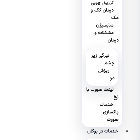
تزریق چربی
درمان کک و
مک
سابسیژن
مشکلات و
درمان
تیرگی زیر
چشم
ریزش
مو
لیفت صورت با
نخ
خدمات
پاکسازی
صورت
خدمات در بوکان