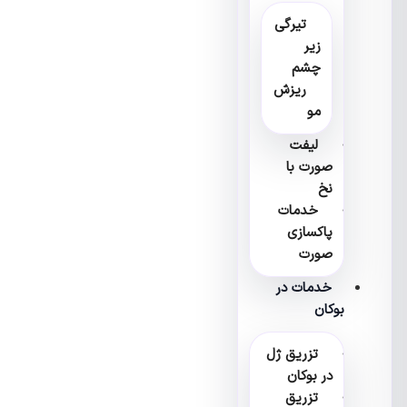
تیرگی
زیر
چشم
ریزش
مو
لیفت
صورت با
نخ
خدمات
پاکسازی
صورت
خدمات در
بوکان
تزریق ژل
در بوکان
تزریق