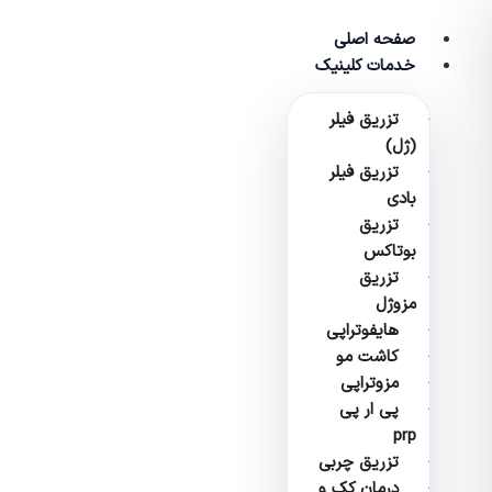
پرش
به
صفحه اصلی
محتوا
خدمات کلینیک
تزریق فیلر
(ژل)
تزریق فیلر
بادی
تزریق
بوتاکس
تزریق
مزوژل
هایفوتراپی
کاشت مو
مزوتراپی
پی ار پی
prp
تزریق چربی
درمان کک و