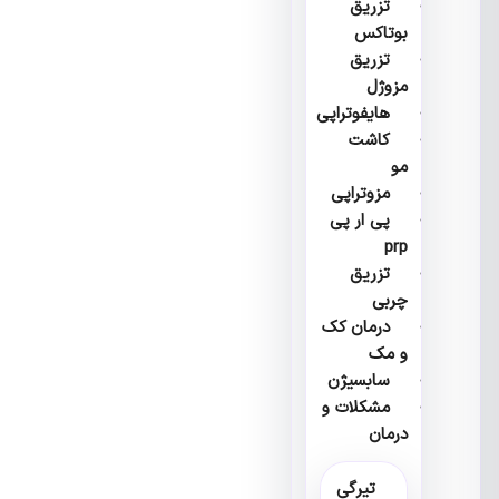
تزریق
بوتاکس
تزریق
مزوژل
هایفوتراپی
کاشت
مو
مزوتراپی
پی ار پی
prp
تزریق
چربی
درمان کک
و مک
سابسیژن
مشکلات و
درمان
تیرگی