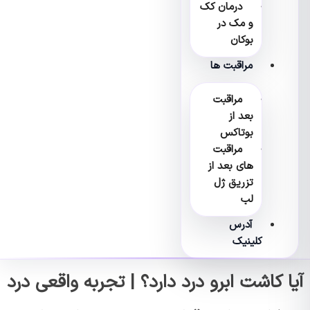
درمان کک
و مک در
بوکان
مراقبت ها
مراقبت
بعد از
بوتاکس
مراقبت
های بعد از
تزریق ژل
لب
آدرس
کلینیک
آیا کاشت ابرو درد دارد؟ | تجربه واقعی درد