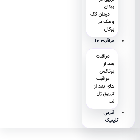
بوکان
درمان کک
و مک در
بوکان
مراقبت ها
مراقبت
بعد از
بوتاکس
مراقبت
های بعد از
تزریق ژل
لب
آدرس
کلینیک