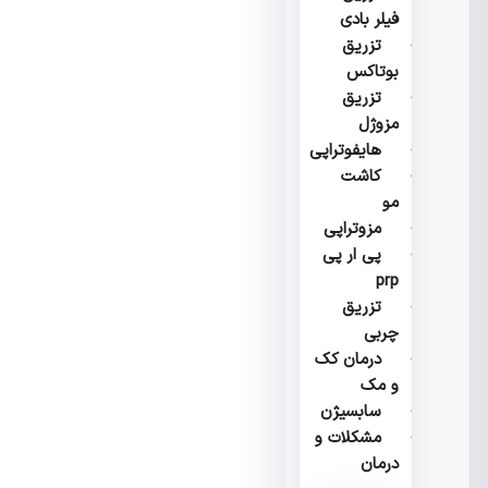
فیلر بادی
تزریق
بوتاکس
تزریق
مزوژل
هایفوتراپی
کاشت
مو
مزوتراپی
پی ار پی
prp
تزریق
چربی
درمان کک
و مک
سابسیژن
مشکلات و
درمان