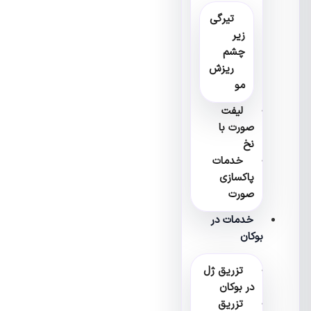
تیرگی
زیر
چشم
ریزش
مو
لیفت
صورت با
نخ
خدمات
پاکسازی
صورت
خدمات در
بوکان
تزریق ژل
در بوکان
تزریق