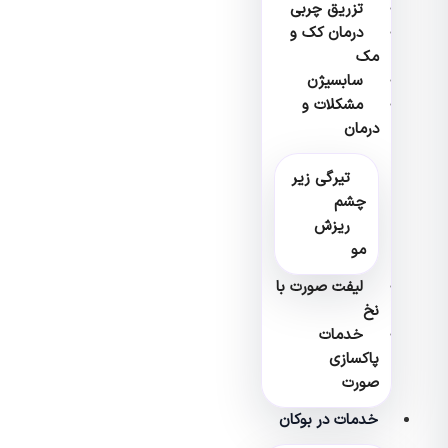
تزریق چربی
درمان کک و
مک
سابسیژن
مشکلات و
درمان
تیرگی زیر
چشم
ریزش
مو
لیفت صورت با
نخ
خدمات
پاکسازی
صورت
خدمات در بوکان