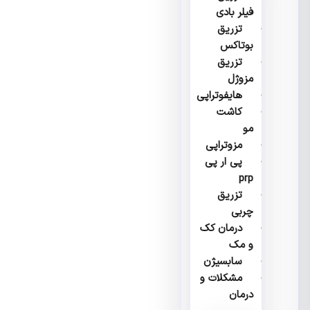
فیلر بادی
تزریق
بوتاکس
تزریق
مزوژل
هایفوتراپی
کاشت
مو
مزوتراپی
پی ار پی
prp
تزریق
چربی
درمان کک
و مک
سابسیژن
مشکلات و
درمان