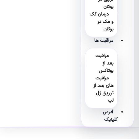
بوکان
درمان کک
و مک در
بوکان
مراقبت ها
مراقبت
بعد از
بوتاکس
مراقبت
های بعد از
تزریق ژل
لب
آدرس
کلینیک