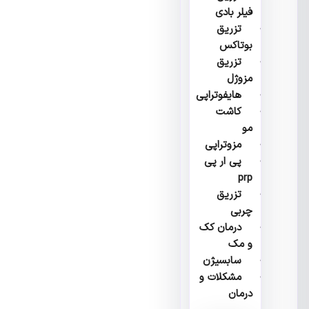
فیلر بادی
تزریق
بوتاکس
تزریق
مزوژل
هایفوتراپی
کاشت
مو
مزوتراپی
پی ار پی
prp
تزریق
چربی
درمان کک
و مک
سابسیژن
مشکلات و
درمان