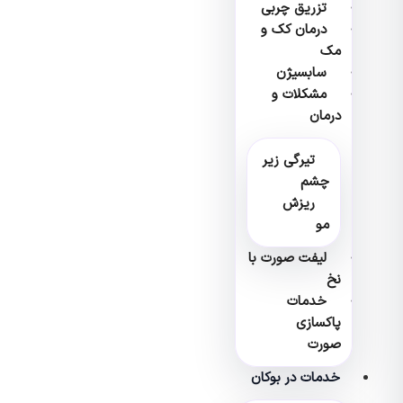
تزریق چربی
درمان کک و
مک
سابسیژن
مشکلات و
درمان
تیرگی زیر
چشم
ریزش
مو
لیفت صورت با
نخ
خدمات
پاکسازی
صورت
خدمات در بوکان