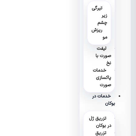
تیرگی
زیر
چشم
ریزش
مو
لیفت
صورت با
نخ
خدمات
پاکسازی
صورت
خدمات در
بوکان
تزریق ژل
در بوکان
تزریق