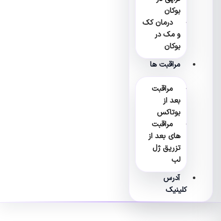
بوکان
درمان کک
و مک در
بوکان
مراقبت ها
مراقبت
بعد از
بوتاکس
مراقبت
های بعد از
تزریق ژل
لب
آدرس
کلینیک