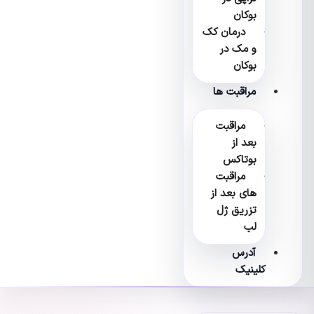
بوکان
درمان کک
و مک در
بوکان
مراقبت ها
مراقبت
بعد از
بوتاکس
مراقبت
های بعد از
تزریق ژل
لب
آدرس
کلینیک