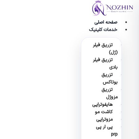
پرش
به
محتوا
صفحه اصلی
خدمات کلینیک
تزریق فیلر
(ژل)
تزریق فیلر
بادی
تزریق
بوتاکس
تزریق
مزوژل
هایفوتراپی
کاشت مو
مزوتراپی
پی ار پی
prp