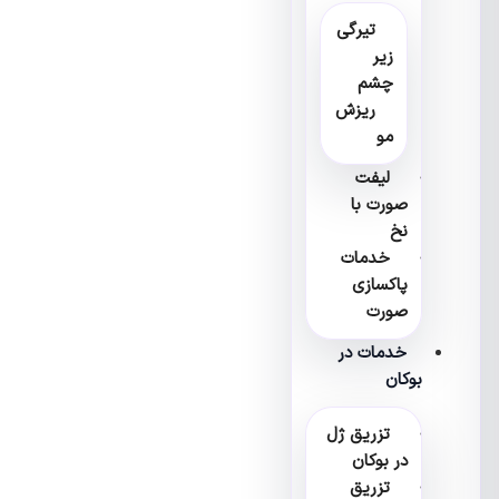
تیرگی
زیر
چشم
ریزش
مو
لیفت
صورت با
نخ
خدمات
پاکسازی
صورت
خدمات در
بوکان
تزریق ژل
در بوکان
تزریق