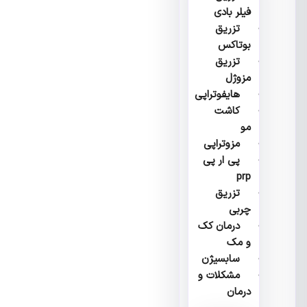
فیلر بادی
تزریق
بوتاکس
تزریق
مزوژل
هایفوتراپی
کاشت
مو
مزوتراپی
پی ار پی
prp
تزریق
چربی
درمان کک
و مک
سابسیژن
مشکلات و
درمان