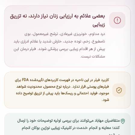
بعضی علائم به ارزیابی زنان نیاز دارند، نه تزریق
زیبایی
درد مداوم، خونریزی غیرعادی، ترشح غیرمعمول، بوی
نامطبوع، زخم، توده جدید، خارش شدید یا علائم ادراری باید
پیش از هر اقدام زیبایی بررسی پزشکی شوند. فیلر درمان این
مشکلات نیست.
کاربرد فیلر در این ناحیه در فهرست کاربردهای تأییدشده FDA برای
فیلرهای پوستی قرار ندارد. درباره نوع محصول، محدودیت شواهد
موجود، فواید احتمالی و ریسک‌ها باید پیش از تزریق توضیح داده
شود.
متقاضیان مهاباد می‌توانند برای بررسی اولیه توضیحات خود را ارسال
کنند؛ معاینه و انجام خدمت در کلینیک زیبایی نوژین بوکان انجام