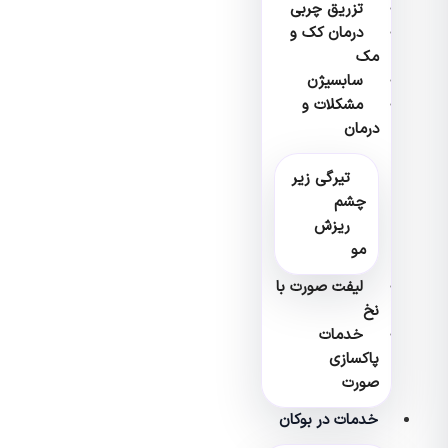
تزریق چربی
درمان کک و
مک
سابسیژن
مشکلات و
درمان
تیرگی زیر
چشم
ریزش
مو
لیفت صورت با
نخ
خدمات
پاکسازی
صورت
خدمات در بوکان