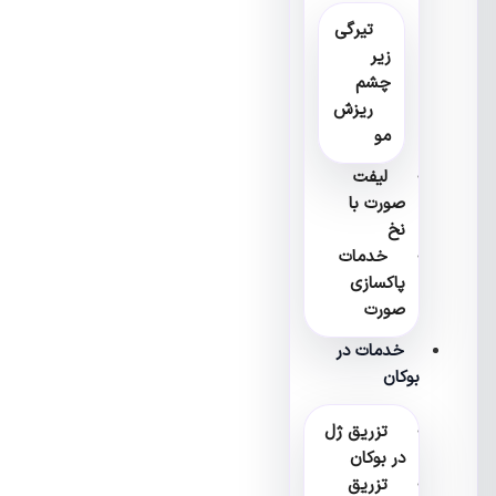
تیرگی
زیر
چشم
ریزش
مو
لیفت
صورت با
نخ
خدمات
پاکسازی
صورت
خدمات در
بوکان
تزریق ژل
در بوکان
تزریق