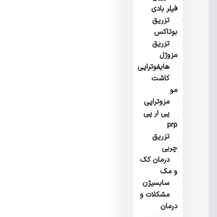
فیلر بادی
تزریق
بوتاکس
تزریق
مزوژل
هایفوتراپی
کاشت
مو
مزوتراپی
پی ار پی
prp
تزریق
چربی
درمان کک
و مک
سابسیژن
مشکلات و
درمان