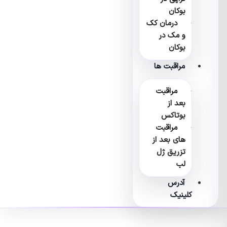
بوکان
درمان کک
و مک در
بوکان
مراقبت ها
مراقبت
بعد از
بوتاکس
مراقبت
های بعد از
تزریق ژل
لب
آدرس
کلینیک