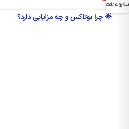
یج موقت
🌟 چرا بوتاکس و چه مزایایی دارد؟