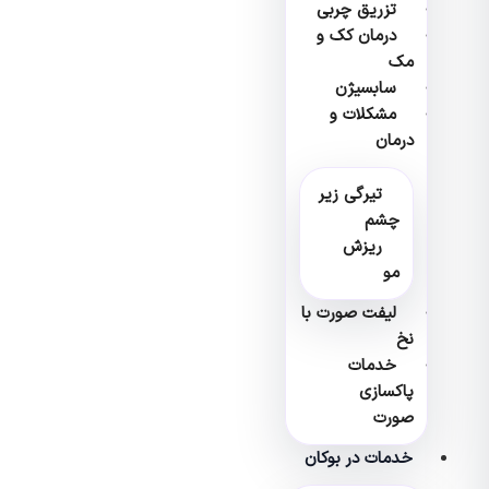
تزریق چربی
درمان کک و
مک
سابسیژن
مشکلات و
درمان
تیرگی زیر
چشم
ریزش
مو
لیفت صورت با
نخ
خدمات
پاکسازی
صورت
خدمات در بوکان