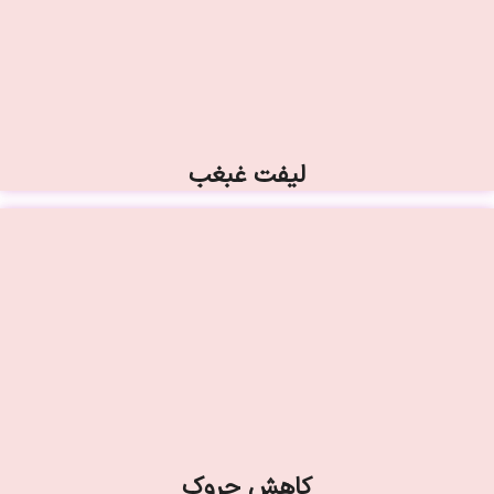
لیفت غبغب
کاهش چروک